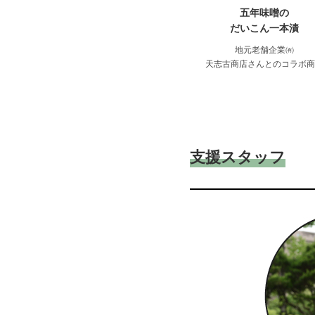
五年味噌の
だいこん一本漬
地元老舗企業㈲
天志古商店さんとのコラボ
支援スタッフ