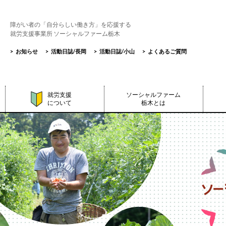
障がい者の「自分らしい働き方」を応援する
就労支援事業所 ソーシャルファーム栃木
>
お知らせ
>
活動日誌/長岡
>
活動日誌/小山
>
よくあるご質問
就労支援
ソーシャルファーム
について
栃木とは