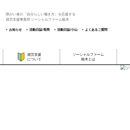
障がい者の「自分らしい働き方」を応援する
就労支援事業所 ソーシャルファーム栃木
>
お知らせ
>
活動日誌/長岡
>
活動日誌/小山
>
よくあるご質問
就労支援
ソーシャルファーム
について
栃木とは